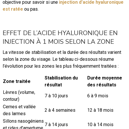
objective pour savoir si une
injection d’acide hyaluronique
est ratée
ou pas.
EFFET DE L’ACIDE HYALURONIQUE EN
INJECTION À 1 MOIS SELON LA ZONE
La vitesse de stabilisation et la durée des résultats varient
selon la zone du visage. Le tableau ci-dessous résume
l’évolution pour les zones les plus fréquemment traitées :
Stabilisation du
Durée moyenne
Zone traitée
résultat
des résultats
Lèvres (volume,
7 à 10 jours
6 à 9 mois
contour)
Cernes et vallée
2 à 4 semaines
12 à 18 mois
des larmes
Sillons nasogéniens
7 à 14 jours
10 à 14 mois
et rides d’amertume